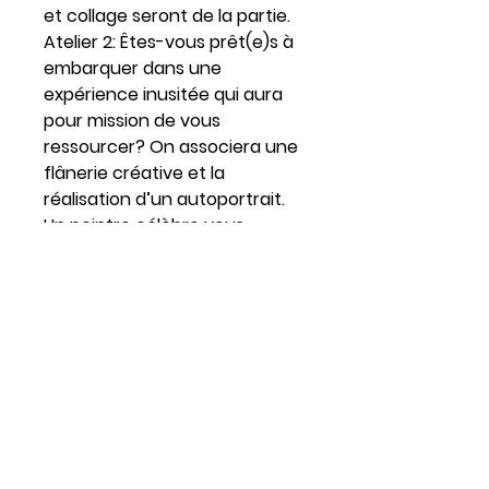
et collage seront de la partie.
Atelier 2:
Êtes-vous prêt(e)s à
embarquer dans une
expérience inusitée qui aura
pour mission de vous
ressourcer? On associera une
flânerie créative et la
réalisation d’un autoportrait.
Un peintre célèbre vous
inspirera, vous utiliserez des
objets qui vous définissent ou
vous font vibrer et vous
conclurez en peinture par
l’objet.
Atelier 3:
Dans cet atelier, les
buts recherchés sont simples:
•Faire taire la voix critique,
contrer le perfectionnisme, qui
sont souvent présents au