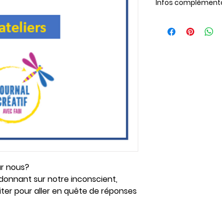
Infos complément
Une liste du matéri
document de l'ateli
Consultez nos
cond
faire votre achat.
ur nous?
 donnant sur notre inconscient,
citer pour aller en quête de réponses