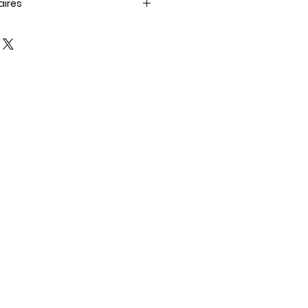
aires
el requis est fournie avec le
er.
itions d'utilisation
avant de