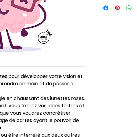
Matériel recomm
Une liste du matéri
document de l'ateli
Conditions d’utilis
Consultez nos cond
faire votre achat.
https://www.journa
ns-d-utilisation
tes pour développer votre vision et
prendre en main et de passer à
gie en chaussant des lunettes roses.
ant, vous fixerez vos idées fertiles et
 que vous voudrez concrétiser.
age de cartes ayant le pouvoir de
r.
l ou être interrelié aux deux autres