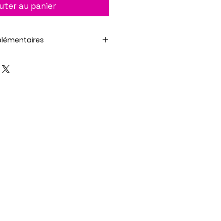
uter au panier
plémentaires
d'imprimer 1 page.
el requis est fournie avec le
er.
itions d'utilisation avant de
lcreatifavecfabi.com/conditio
faire seul ou être interrelié
liers de la série (mai 2025).