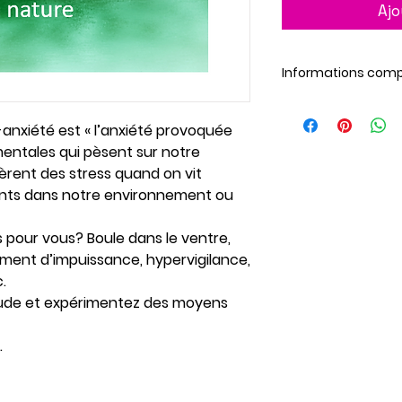
Ajo
Informations com
Vous aurez besoin 
Une liste du matéri
o-anxiété est « l’anxiété provoquée
document de l'ateli
entales qui pèsent sur notre
Consultez nos cond
rent des stress quand on vit
faire votre achat.
ts dans notre environnement ou
https://www.journa
ns-d-utilisation
pour vous? Boule dans le ventre,
Cet atelier peut se 
aux trois autres ate
ment d’impuissance, hypervigilance,
.
tude et expérimentez des moyens
.